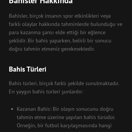
Bahisler Hakkında
Bahisler, birçok insanın spor etkinlikleri veya
farklı olaylar hakkında tahminlerde bulunduğu ve
para kazanma şansı elde ettiği bir eğlence
şeklidir. Bir bahis yaparken, belirli bir sonucu
doğru tahmin etmeniz gerekmektedir.
Bahis Türleri
Bahis türleri, birçok farklı şekilde sunulmaktadır.
En yaygın bahis türleri şunlardır:
Kazanan Bahis: Bir olayın sonucunu doğru
tahmin etme üzerine yapılan bahis türüdür.
Örneğin, bir futbol karşılaşmasında hangi