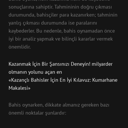
sonuçlarına sahiptir. Tahmininin doğru çıkması
durumunda, bahisçiler para kazanırken; tahminin
yanlış çıkması durumunda ise paralarını
kaybederler. Bu nedenle, bahis oynamadan önce
iyi bir analiz yapmak ve bilinçli kararlar vermek
önemlidir.
Kazanmak İçin Bir Şansınızı Deneyin! milyarder
olmanın yolunu açan en
«Kazançlı Bahisler İçin En İyi Kılavuz: Kumarhane
Makalesi»
Bahis oynarken, dikkate almanız gereken bazı
önemli noktalar şunlardır: