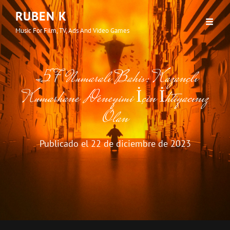
RUBEN K
Music For Film, TV, Ads And Video Games
«57 Numaralı Bahis: Kazançlı
Kumarhane Deneyimi İçin İhtiyacınız
Olan
Publicado el
22 de diciembre de 2023