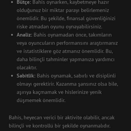
Bütçe:
Bahis oynarken, kaybetmeye hazır
olduğunuz bir miktar parayı belirlemeniz
önemlidir. Bu şekilde, finansal güvenliğinizi
riske atmadan oyunu oynayabilirsiniz.
Analiz:
Bahis oynamadan önce, takımların
veya oyuncuların performansını araştırmanız
ve istatistiklere göz atmanız önemlidir. Bu,
daha bilinçli tahminler yapmanıza yardımcı
olacaktır.
Sabitlik:
Bahis oynamak, sabırlı ve disiplinli
olmayı gerektirir. Kazanma şansınız olsa bile,
aşırıya kaçmamak ve hislerinize yenik
düşmemek önemlidir.
Bahis, heyecan verici bir aktivite olabilir, ancak
bilinçli ve kontrollü bir şekilde oynanmalıdır.