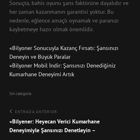
Sonuçta, bahis oyunu şans faktörüne dayalıdır ve
her zaman kazanmanın garantisi yoktur. Bu
nedenle, eğlence amaçlı oynamak ve paranızı
kaybetmeye hazır olmak önemlidir.
«Bilyoner Sonucuyla Kazanç Fırsatı: Şansınızı
Deneyin ve Büyük Paralar
«Bilyoner Mobil İndir: Şansınızı Denediğiniz
Kumarhane Deneyimi Artık
Categorías
Sin categoría
Navegación
Entrada
ENTRADA ANTERIOR
anterior
«Bilyener: Heyecan Verici Kumarhane
de
Deneyimiyle Şansınızı Denetleyin –
entradas