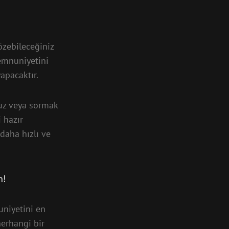
özebileceğiniz
memnuniyetini
apacaktır.
uz veya sormak
i hazır
daha hızlı ve
n!
uniyetini en
herhangi bir