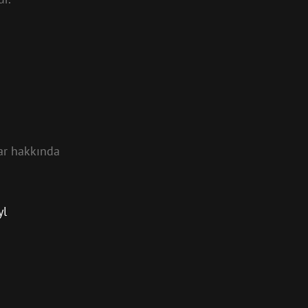
ar hakkında
yl