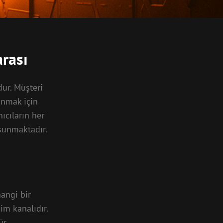
rası
dur. Müşteri
unmak için
nıcıların her
 sunmaktadır.
hangi bir
im kanalıdır.
r.