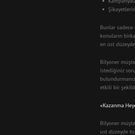
Kampanyala
Şikayetleri
Bunlar sadece 
konuların birka
en üst düzeyde
Bilyoner müşte
istediğiniz sor
bulundurmanız f
etkili bir şekil
«Kazanma Heyec
Bilyoner müşte
üst düzeyde tu