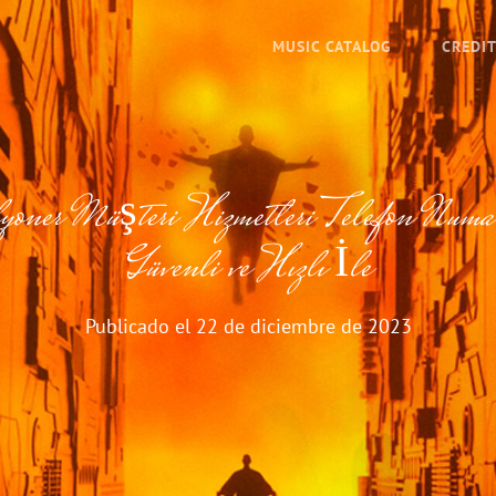
MUSIC CATALOG
CREDI
oner Müşteri Hizmetleri Telefon Numara
Güvenli ve Hızlı İle
Publicado el
22 de diciembre de 2023