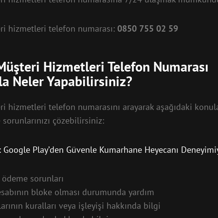
ri hizmetleri telefon numarası:
0850 755 02 59
Müşteri Hizmetleri Telefon Numarası
la Neler Yapabilirsiniz?
ri hizmetleri telefon numarasını arayarak aşağıdaki konul
e sorunlarınızı çözebilirsiniz:
r: Google Play’den Güvenle Kumarhane Heyecanı Deneyimi
 ödeme sorunları
hesabının bloke olması durumunda yardım
arının kuralları veya işleyişi hakkında bilgi