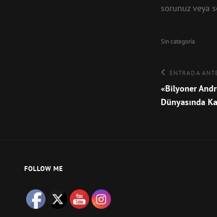
sorunuz veya s
Categorías
Sin categoría
Navegaci
Entrada
ENTRADA ANT
anterior
«Bilyoner Andr
de
Dünyasında Ka
entradas
FOLLOW ME