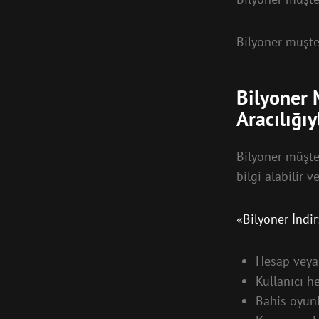
Bilyoner müşte
Bilyoner 
Aracılığıy
Bilyoner müşte
bilgi alabilir v
«Bilyoner İndi
Hesap veya
Kullanıcı 
Bahis oyunl