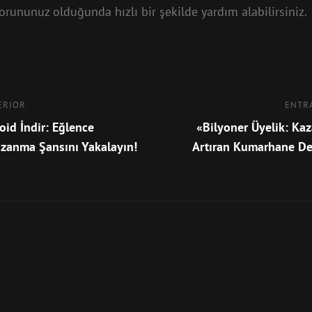
orununuz olduğunda hızlı bir şekilde yardım alabilirsiniz.
ón
ERIOR
Entrada
ENTR
siguiente
oid İndir: Eğlence
«Bilyoner Üyelik: Ka
zanma Şansını Yakalayın!
Artıran Kumarhane De