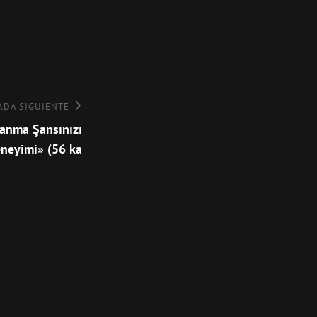
ADA SIGUIENTE
zanma Şansınızı
neyimi» (56 ka