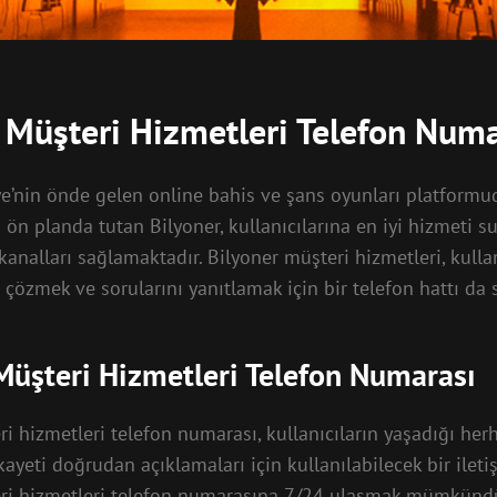
 Müşteri Hizmetleri Telefon Numa
iye’nin önde gelen online bahis ve şans oyunları platformu
ön planda tutan Bilyoner, kullanıcılarına en iyi hizmeti s
m kanalları sağlamaktadır. Bilyoner müşteri hizmetleri, kulla
 çözmek ve sorularını yanıtlamak için bir telefon hattı da
Müşteri Hizmetleri Telefon Numarası
i hizmetleri telefon numarası, kullanıcıların yaşadığı her
ayeti doğrudan açıklamaları için kullanılabilecek bir iletiş
ri hizmetleri telefon numarasına 7/24 ulaşmak mümkündü